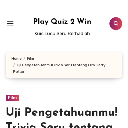
Lewati
ke
konten
Play Quiz 2 Win
Kuis Lucu Seru Berhadiah
Home
Film
Uji Pengetahuanmu! Trivia Seru tentang Film Harry
Potter
Film
Uji Pengetahuanmu!
Trivia Seru tentang