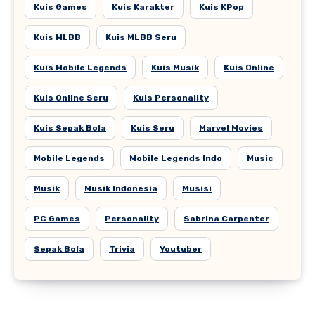
Kuis Games
Kuis Karakter
Kuis KPop
Kuis MLBB
Kuis MLBB Seru
Kuis Mobile Legends
Kuis Musik
Kuis Online
Kuis Online Seru
Kuis Personality
Kuis Sepak Bola
Kuis Seru
Marvel Movies
Mobile Legends
Mobile Legends Indo
Music
Musik
Musik Indonesia
Musisi
PC Games
Personality
Sabrina Carpenter
Sepak Bola
Trivia
Youtuber