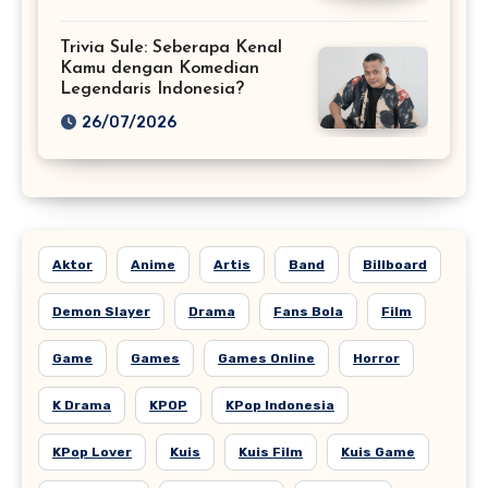
Trivia Sule: Seberapa Kenal
Kamu dengan Komedian
Legendaris Indonesia?
26/07/2026
Aktor
Anime
Artis
Band
Billboard
Demon Slayer
Drama
Fans Bola
Film
Game
Games
Games Online
Horror
K Drama
KPOP
KPop Indonesia
KPop Lover
Kuis
Kuis Film
Kuis Game