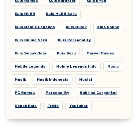
Kuis Games
Kuis Karakter
Kuis KPop
Kuis MLBB
Kuis MLBB Seru
Kuis Mobile Legends
Kuis Musik
Kuis Online
Kuis Online Seru
Kuis Personality
Kuis Sepak Bola
Kuis Seru
Marvel Movies
Mobile Legends
Mobile Legends Indo
Music
Musik
Musik Indonesia
Musisi
PC Games
Personality
Sabrina Carpenter
Sepak Bola
Trivia
Youtuber