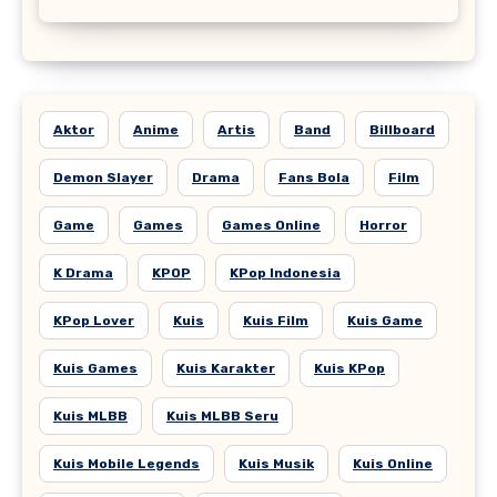
Aktor
Anime
Artis
Band
Billboard
Demon Slayer
Drama
Fans Bola
Film
Game
Games
Games Online
Horror
K Drama
KPOP
KPop Indonesia
KPop Lover
Kuis
Kuis Film
Kuis Game
Kuis Games
Kuis Karakter
Kuis KPop
Kuis MLBB
Kuis MLBB Seru
Kuis Mobile Legends
Kuis Musik
Kuis Online