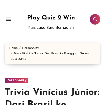
Lewati
ke
konten
Play Quiz 2 Win
Kuis Lucu Seru Berhadiah
Home
Personality
Trivia Vinícius Júnior: Dari Brasil ke Panggung Sepak
Bola Dunia
Personality
Trivia Vinícius Júnior:
Dari Brasil ke