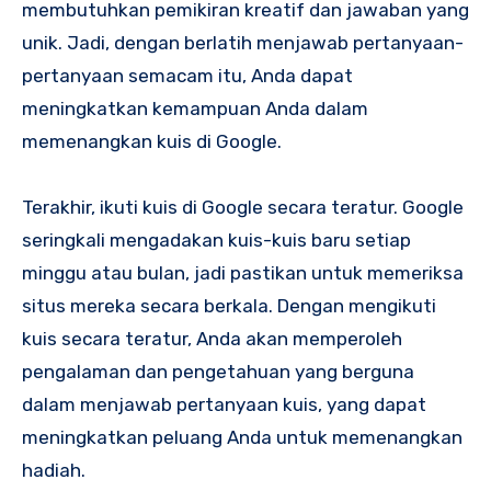
membutuhkan pemikiran kreatif dan jawaban yang
unik. Jadi, dengan berlatih menjawab pertanyaan-
pertanyaan semacam itu, Anda dapat
meningkatkan kemampuan Anda dalam
memenangkan kuis di Google.
Terakhir, ikuti kuis di Google secara teratur. Google
seringkali mengadakan kuis-kuis baru setiap
minggu atau bulan, jadi pastikan untuk memeriksa
situs mereka secara berkala. Dengan mengikuti
kuis secara teratur, Anda akan memperoleh
pengalaman dan pengetahuan yang berguna
dalam menjawab pertanyaan kuis, yang dapat
meningkatkan peluang Anda untuk memenangkan
hadiah.