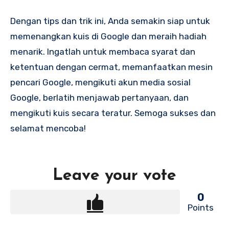
Dengan tips dan trik ini, Anda semakin siap untuk
memenangkan kuis di Google dan meraih hadiah
menarik. Ingatlah untuk membaca syarat dan
ketentuan dengan cermat, memanfaatkan mesin
pencari Google, mengikuti akun media sosial
Google, berlatih menjawab pertanyaan, dan
mengikuti kuis secara teratur. Semoga sukses dan
selamat mencoba!
Leave your vote
0
Points