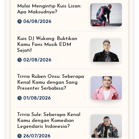
Mulai Mengintip Kuis Lisan:
Apa Maksudnya?
06/08/2026
Kuis DJ Wukong: Buktikan
Kamu Fans Musik EDM
Sejati!
02/08/2026
Trivia Ruben Onsu: Seberapa
Kenal Kamu dengan Sang
Presenter Serbabisa?
01/08/2026
Trivia Sule: Seberapa Kenal
Kamu dengan Komedian
Legendaris Indonesia?
26/07/2026