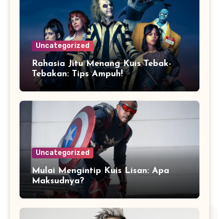
Uncategorized
Rahasia Jitu Menang Kuis Tebak-
Tebakan: Tips Ampuh!
Uncategorized
Mulai Mengintip Kuis Lisan: Apa
Maksudnya?