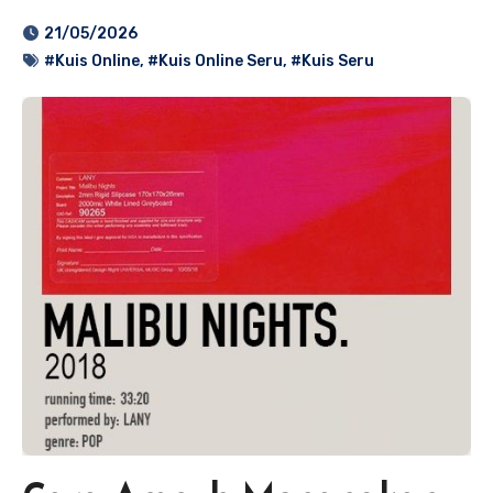
21/05/2026
#Kuis Online
,
#Kuis Online Seru
,
#Kuis Seru