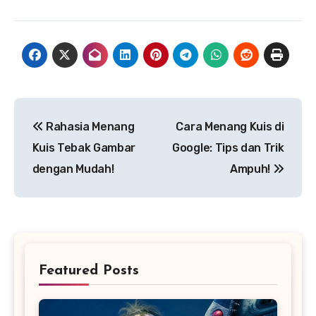
Navigasi
Rahasia Menang
Cara Menang Kuis di
pos
Kuis Tebak Gambar
Google: Tips dan Trik
dengan Mudah!
Ampuh!
Featured Posts