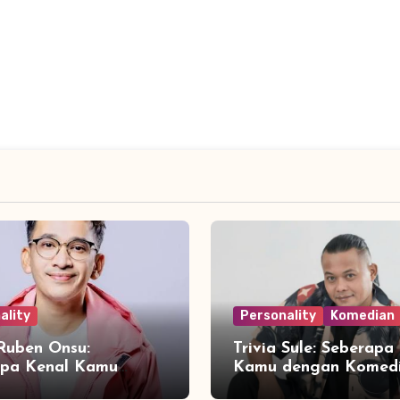
ality
Personality
Komedian
 Ruben Onsu:
Trivia Sule: Seberapa
apa Kenal Kamu
Kamu dengan Komed
 Sang Presenter
Legendaris Indonesia