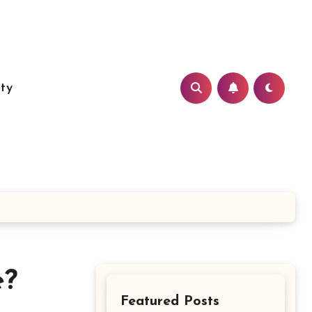
ity
e?
Featured Posts