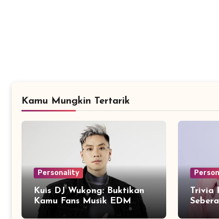
Kamu Mungkin Tertarik
Personality
Person
Kuis DJ Wukong: Buktikan
Trivia
Kamu Fans Musik EDM
Seber
Sejati!
dengan