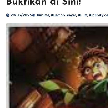
Buktikan di Sini!
29/03/2026
#Anime
,
#Demon Slayer
,
#Film
,
#infinity c