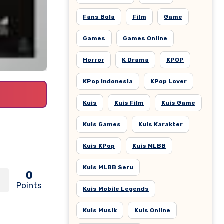
Fans Bola
Film
Game
Games
Games Online
Horror
K Drama
KPOP
KPop Indonesia
KPop Lover
Kuis
Kuis Film
Kuis Game
Kuis Games
Kuis Karakter
Kuis KPop
Kuis MLBB
Kuis MLBB Seru
0
Points
Kuis Mobile Legends
Kuis Musik
Kuis Online