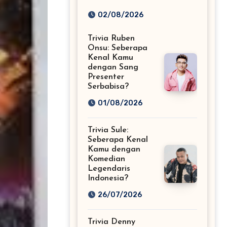
Fans Musik EDM
02/08/2026
Sejati!
Trivia Ruben
Onsu: Seberapa
Kenal Kamu
dengan Sang
Presenter
Serbabisa?
01/08/2026
Trivia Sule:
Seberapa Kenal
Kamu dengan
Komedian
Legendaris
Indonesia?
26/07/2026
Trivia Denny