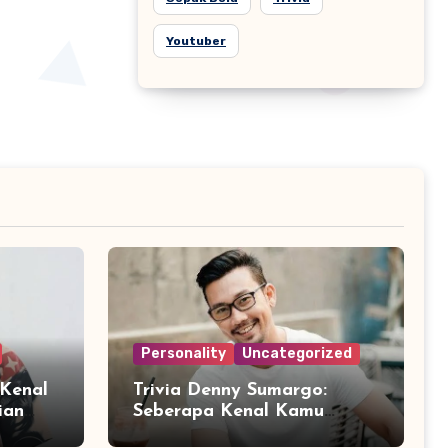
Youtuber
Personality
Uncategorized
 Kenal
Trivia Denny Sumargo:
ian
Seberapa Kenal Kamu
?
dengan Sosok Densu?