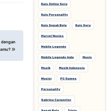
Kuis Online Seru
Kuis Personality
Kuis Sepak Bola
Kuis Seru
Marvel Movies
k dengan
Mobile Legends
 Kamu?
Mobile Legends Indo
Music
Musik
Musik Indonesia
Musisi
PC Games
Personality
Sabrina Carpenter
Sepak Bola
Trivia