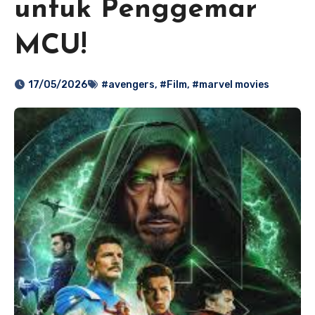
untuk Penggemar
MCU!
17/05/2026
#avengers
,
#Film
,
#marvel movies