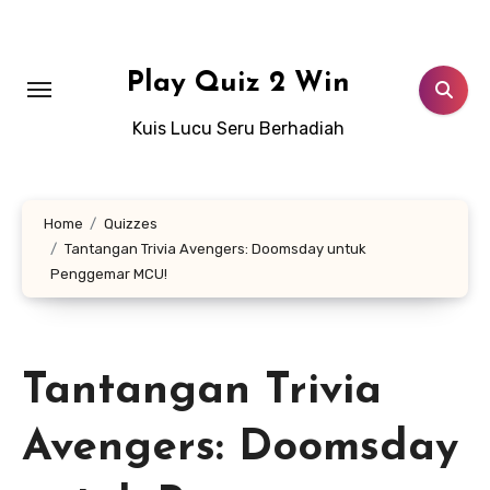
Lewati
ke
konten
Play Quiz 2 Win
Kuis Lucu Seru Berhadiah
Home
Quizzes
Tantangan Trivia Avengers: Doomsday untuk
Penggemar MCU!
Tantangan Trivia
Avengers: Doomsday