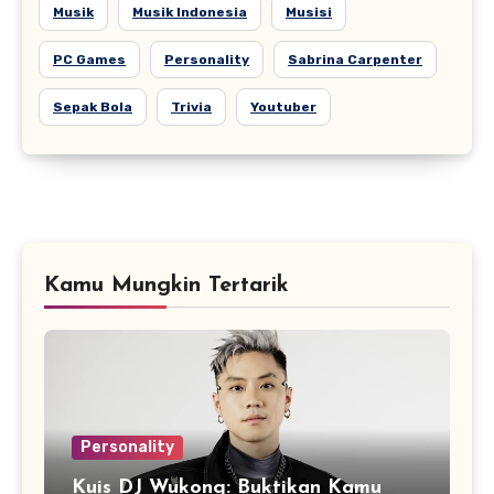
Musik
Musik Indonesia
Musisi
PC Games
Personality
Sabrina Carpenter
Sepak Bola
Trivia
Youtuber
Kamu Mungkin Tertarik
Personality
Kuis DJ Wukong: Buktikan Kamu