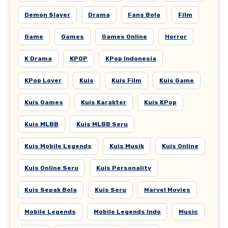
Demon Slayer
Drama
Fans Bola
Film
Game
Games
Games Online
Horror
K Drama
KPOP
KPop Indonesia
KPop Lover
Kuis
Kuis Film
Kuis Game
Kuis Games
Kuis Karakter
Kuis KPop
Kuis MLBB
Kuis MLBB Seru
Kuis Mobile Legends
Kuis Musik
Kuis Online
Kuis Online Seru
Kuis Personality
Kuis Sepak Bola
Kuis Seru
Marvel Movies
Mobile Legends
Mobile Legends Indo
Music