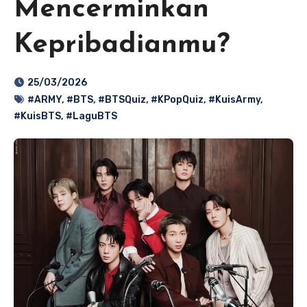
Mencerminkan
Kepribadianmu?
25/03/2026
#ARMY
,
#BTS
,
#BTSQuiz
,
#KPopQuiz
,
#KuisArmy
,
#KuisBTS
,
#LaguBTS