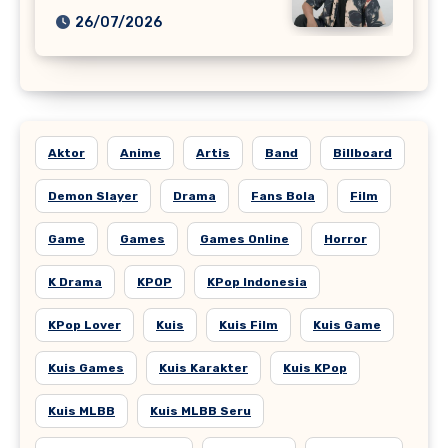
26/07/2026
Aktor
Anime
Artis
Band
Billboard
Demon Slayer
Drama
Fans Bola
Film
Game
Games
Games Online
Horror
K Drama
KPOP
KPop Indonesia
KPop Lover
Kuis
Kuis Film
Kuis Game
Kuis Games
Kuis Karakter
Kuis KPop
Kuis MLBB
Kuis MLBB Seru