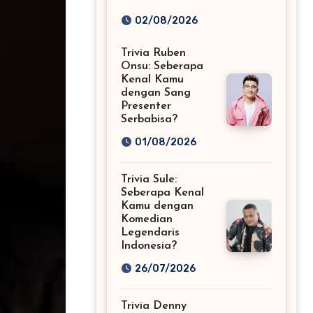
Fans Musik EDM
02/08/2026
Sejati!
Trivia Ruben
Onsu: Seberapa
Kenal Kamu
dengan Sang
Presenter
Serbabisa?
01/08/2026
Trivia Sule:
Seberapa Kenal
Kamu dengan
Komedian
Legendaris
Indonesia?
26/07/2026
Trivia Denny