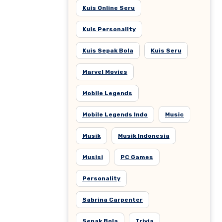
Kuis Online Seru
Kuis Personality
Kuis Sepak Bola
Kuis Seru
Marvel Movies
Mobile Legends
Mobile Legends Indo
Music
Musik
Musik Indonesia
Musisi
PC Games
Personality
Sabrina Carpenter
Sepak Bola
Trivia