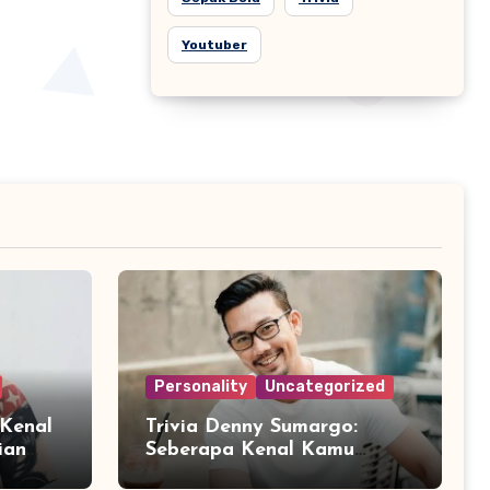
Youtuber
Personality
Uncategorized
 Kenal
Trivia Denny Sumargo:
ian
Seberapa Kenal Kamu
?
dengan Sosok Densu?