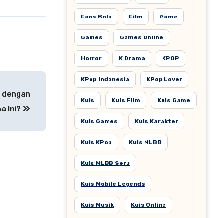
Fans Bola
Film
Game
Games
Games Online
Horror
K Drama
KPOP
KPop Indonesia
KPop Lover
u dengan
Kuis
Kuis Film
Kuis Game
a Ini?
Kuis Games
Kuis Karakter
Kuis KPop
Kuis MLBB
Kuis MLBB Seru
Kuis Mobile Legends
Kuis Musik
Kuis Online