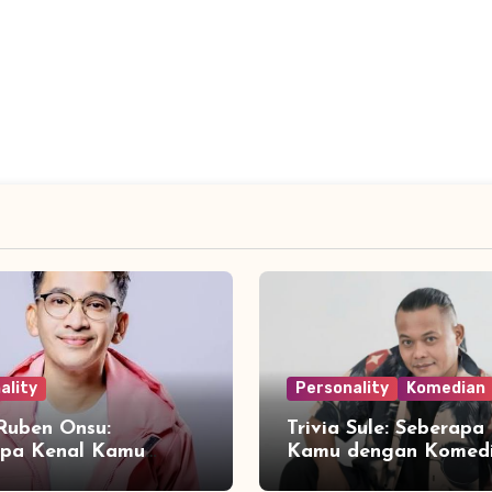
ality
Personality
Komedian
 Ruben Onsu:
Trivia Sule: Seberapa
apa Kenal Kamu
Kamu dengan Komed
 Sang Presenter
Legendaris Indonesia