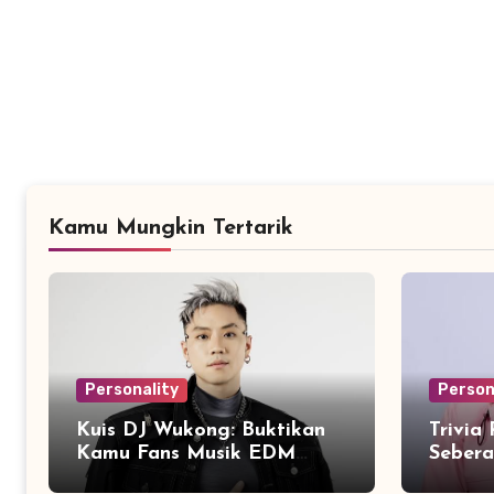
Kamu Mungkin Tertarik
Personality
Person
Kuis DJ Wukong: Buktikan
Trivia
Kamu Fans Musik EDM
Seber
Sejati!
dengan