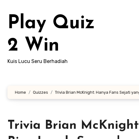
Lewati
ke
Play Quiz
konten
2 Win
Kuis Lucu Seru Berhadiah
Home
Quizzes
Trivia Brian McKnight: Hanya Fans Sejati y
Trivia Brian McKnight