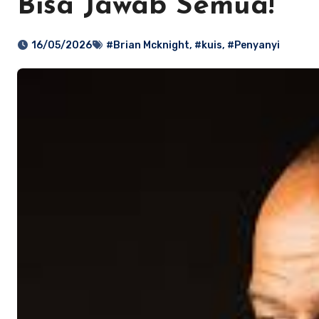
Bisa Jawab Semua!
16/05/2026
#Brian Mcknight
,
#kuis
,
#Penyanyi