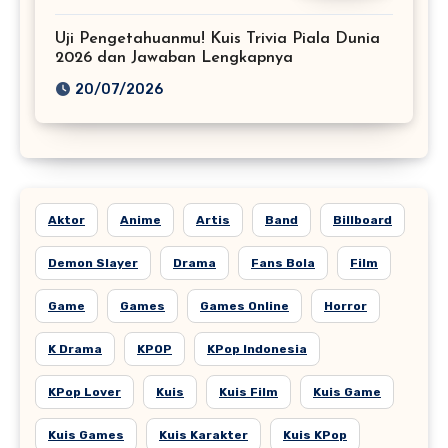
Uji Pengetahuanmu! Kuis Trivia Piala Dunia
2026 dan Jawaban Lengkapnya
20/07/2026
Aktor
Anime
Artis
Band
Billboard
Demon Slayer
Drama
Fans Bola
Film
Game
Games
Games Online
Horror
K Drama
KPOP
KPop Indonesia
KPop Lover
Kuis
Kuis Film
Kuis Game
Kuis Games
Kuis Karakter
Kuis KPop