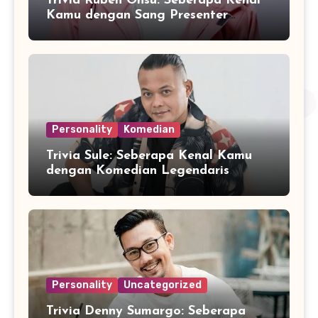
Trivia Ruben Onsu: Seberapa Kenal
Kamu dengan Sang Presenter
Serbabisa?
Personality
Komedian
Trivia Sule: Seberapa Kenal Kamu
dengan Komedian Legendaris
Indonesia?
Personality
Uncategorized
Trivia Denny Sumargo: Seberapa