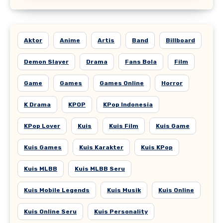
Aktor
Anime
Artis
Band
Billboard
Demon Slayer
Drama
Fans Bola
Film
Game
Games
Games Online
Horror
K Drama
KPOP
KPop Indonesia
KPop Lover
Kuis
Kuis Film
Kuis Game
Kuis Games
Kuis Karakter
Kuis KPop
Kuis MLBB
Kuis MLBB Seru
Kuis Mobile Legends
Kuis Musik
Kuis Online
Kuis Online Seru
Kuis Personality