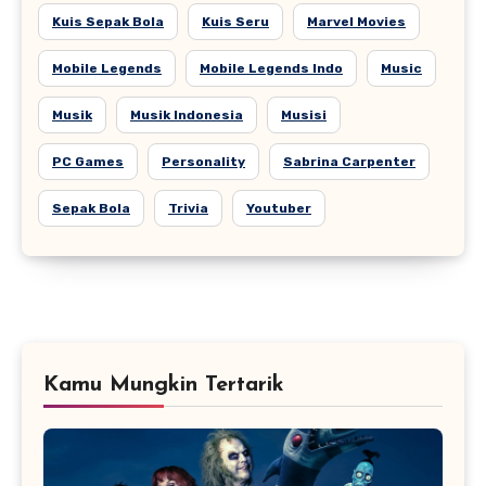
Kuis Sepak Bola
Kuis Seru
Marvel Movies
Mobile Legends
Mobile Legends Indo
Music
Musik
Musik Indonesia
Musisi
PC Games
Personality
Sabrina Carpenter
Sepak Bola
Trivia
Youtuber
Kamu Mungkin Tertarik