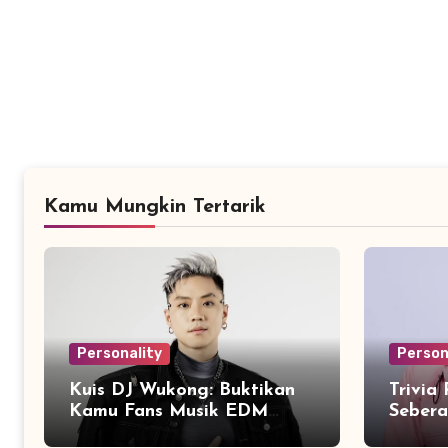
Kamu Mungkin Tertarik
Personality
Person
Kuis DJ Wukong: Buktikan
Trivia
Kamu Fans Musik EDM
Seber
Sejati!
dengan