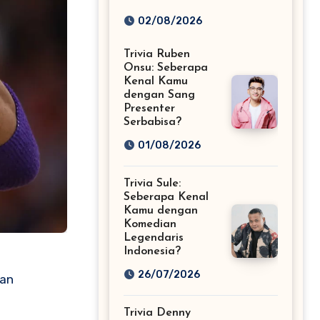
Fans Musik EDM
02/08/2026
Sejati!
Trivia Ruben
Onsu: Seberapa
Kenal Kamu
dengan Sang
Presenter
Serbabisa?
01/08/2026
Trivia Sule:
Seberapa Kenal
Kamu dengan
Komedian
Legendaris
Indonesia?
26/07/2026
dan
Trivia Denny