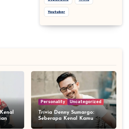
Youtuber
Personality
Uncategorized
 Kenal
Trivia Denny Sumargo:
ian
Seberapa Kenal Kamu
?
dengan Sosok Densu?