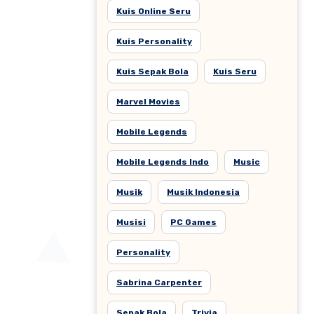
Kuis Online Seru
Kuis Personality
Kuis Sepak Bola
Kuis Seru
Marvel Movies
Mobile Legends
Mobile Legends Indo
Music
Musik
Musik Indonesia
Musisi
PC Games
Personality
Sabrina Carpenter
Sepak Bola
Trivia