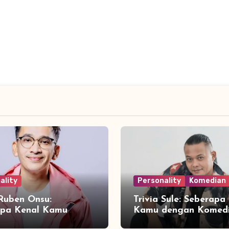
ality
Personality
Komedian
 Ruben Onsu:
Trivia Sule: Seberapa
apa Kenal Kamu
Kamu dengan Komed
 Sang Presenter
Legendaris Indonesia