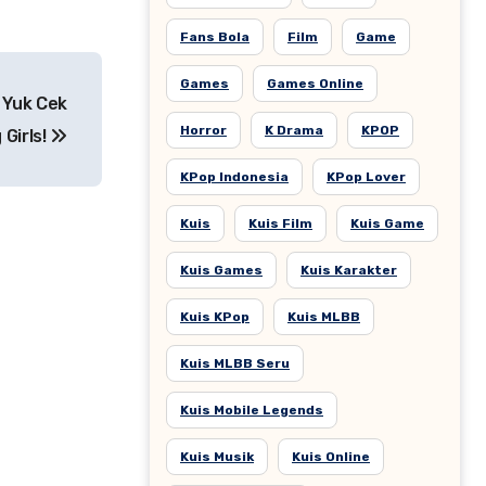
Fans Bola
Film
Game
Games
Games Online
 Yuk Cek
Horror
K Drama
KPOP
Girls!
KPop Indonesia
KPop Lover
Kuis
Kuis Film
Kuis Game
Kuis Games
Kuis Karakter
Kuis KPop
Kuis MLBB
Kuis MLBB Seru
Kuis Mobile Legends
Kuis Musik
Kuis Online