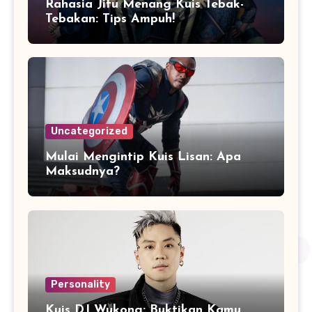
Rahasia Jitu Menang Kuis Tebak-
Tebakan: Tips Ampuh!
Uncategorized
Mulai Mengintip Kuis Lisan: Apa
Maksudnya?
Personality
Kuis DJ Wukong: Buktikan Kamu