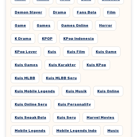
Demon Slayer
Drama
Fans Bola
Film
Game
Games
Games Online
Horror
K Drama
KPOP
KPop Indonesia
KPop Lover
Kuis
Kuis Film
Kuis Game
Kuis Games
Kuis Karakter
Kuis KPop
Kuis MLBB
Kuis MLBB Seru
Kuis Mobile Legends
Kuis Musik
Kuis Online
Kuis Online Seru
Kuis Personality
Kuis Sepak Bola
Kuis Seru
Marvel Movies
Mobile Legends
Mobile Legends Indo
Music