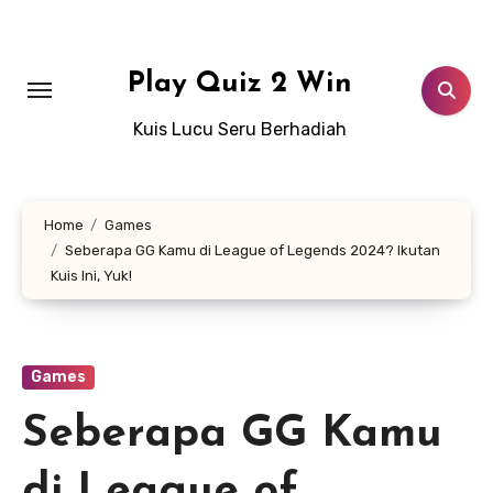
Lewati
ke
konten
Play Quiz 2 Win
Kuis Lucu Seru Berhadiah
Home
Games
Seberapa GG Kamu di League of Legends 2024? Ikutan
Kuis Ini, Yuk!
Games
Seberapa GG Kamu
di League of