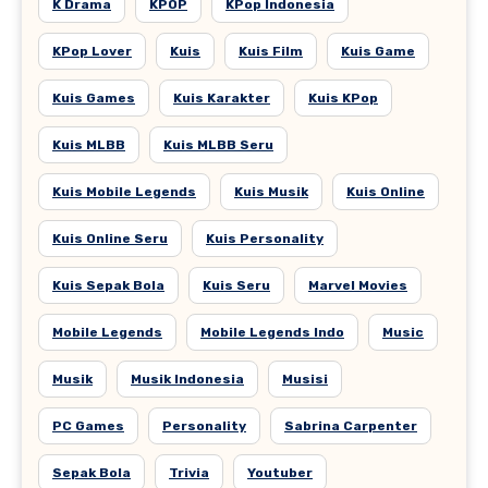
K Drama
KPOP
KPop Indonesia
KPop Lover
Kuis
Kuis Film
Kuis Game
Kuis Games
Kuis Karakter
Kuis KPop
Kuis MLBB
Kuis MLBB Seru
Kuis Mobile Legends
Kuis Musik
Kuis Online
Kuis Online Seru
Kuis Personality
Kuis Sepak Bola
Kuis Seru
Marvel Movies
Mobile Legends
Mobile Legends Indo
Music
Musik
Musik Indonesia
Musisi
PC Games
Personality
Sabrina Carpenter
Sepak Bola
Trivia
Youtuber