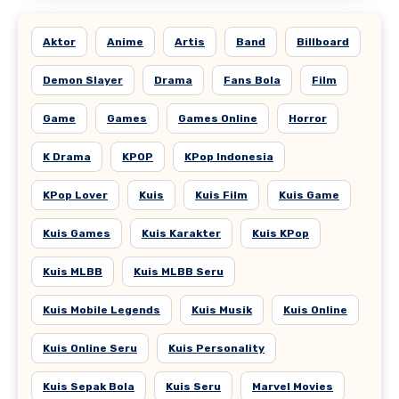
Aktor
Anime
Artis
Band
Billboard
Demon Slayer
Drama
Fans Bola
Film
Game
Games
Games Online
Horror
K Drama
KPOP
KPop Indonesia
KPop Lover
Kuis
Kuis Film
Kuis Game
Kuis Games
Kuis Karakter
Kuis KPop
Kuis MLBB
Kuis MLBB Seru
Kuis Mobile Legends
Kuis Musik
Kuis Online
Kuis Online Seru
Kuis Personality
Kuis Sepak Bola
Kuis Seru
Marvel Movies