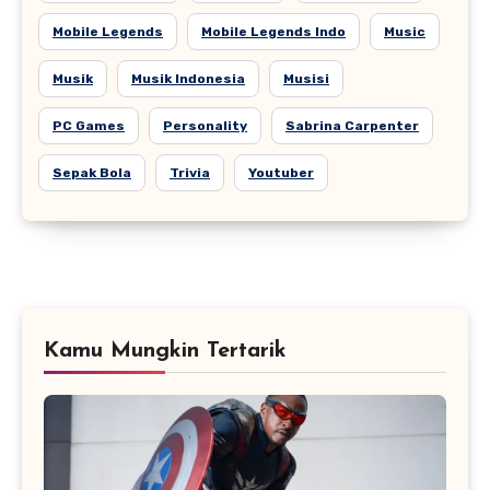
Mobile Legends
Mobile Legends Indo
Music
Musik
Musik Indonesia
Musisi
PC Games
Personality
Sabrina Carpenter
Sepak Bola
Trivia
Youtuber
Kamu Mungkin Tertarik