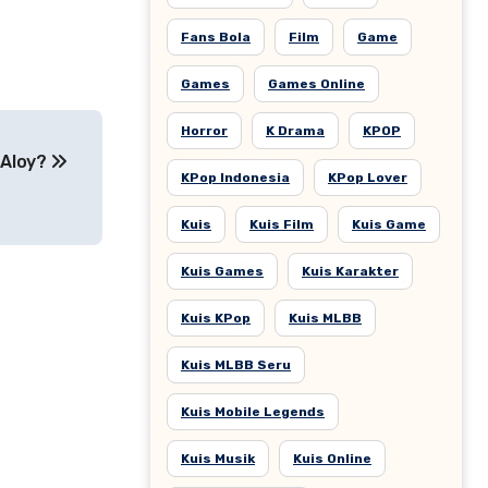
Fans Bola
Film
Game
Games
Games Online
Horror
K Drama
KPOP
 Aloy?
KPop Indonesia
KPop Lover
Kuis
Kuis Film
Kuis Game
Kuis Games
Kuis Karakter
Kuis KPop
Kuis MLBB
Kuis MLBB Seru
Kuis Mobile Legends
Kuis Musik
Kuis Online