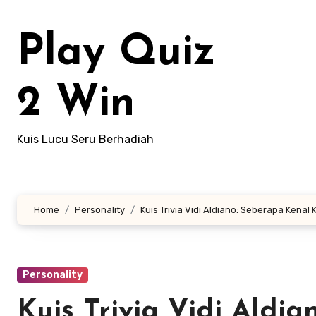
Lewati
ke
Play Quiz
konten
2 Win
Kuis Lucu Seru Berhadiah
Home
Personality
Kuis Trivia Vidi Aldiano: Seberapa Kena
Personality
Kuis Trivia Vidi Aldi