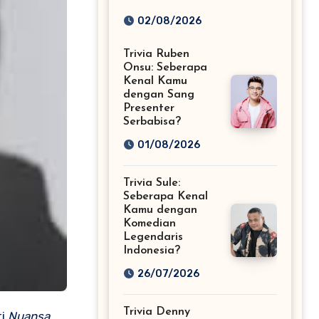
Fans Musik EDM
02/08/2026
Sejati!
Trivia Ruben
Onsu: Seberapa
Kenal Kamu
dengan Sang
Presenter
Serbabisa?
01/08/2026
Trivia Sule:
Seberapa Kenal
Kamu dengan
Komedian
Legendaris
Indonesia?
26/07/2026
Trivia Denny
ti
Nuansa