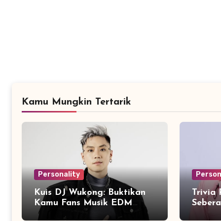
Kamu Mungkin Tertarik
Personality
Person
Kuis DJ Wukong: Buktikan
Trivia
Kamu Fans Musik EDM
Seber
Sejati!
dengan