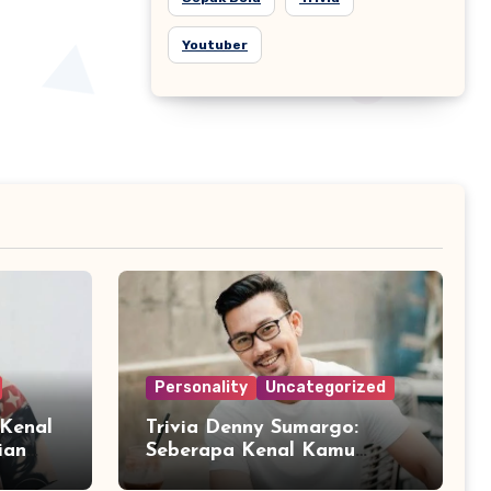
Youtuber
Personality
Uncategorized
 Kenal
Trivia Denny Sumargo:
ian
Seberapa Kenal Kamu
?
dengan Sosok Densu?