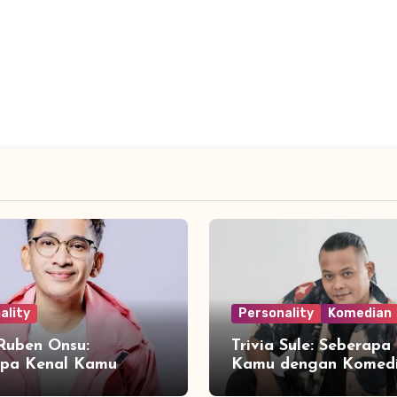
ality
Personality
Komedian
 Ruben Onsu:
Trivia Sule: Seberapa
apa Kenal Kamu
Kamu dengan Komed
 Sang Presenter
Legendaris Indonesia