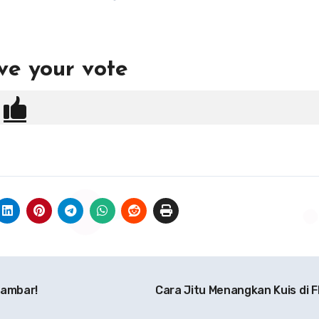
ve your vote
Gambar!
Cara Jitu Menangkan Kuis di F