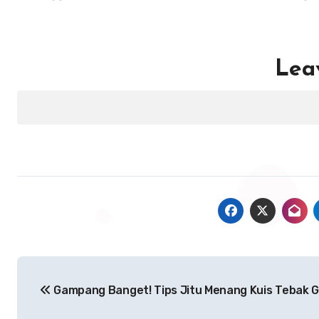
Lea
Navigasi
Gampang Banget! Tips Jitu Menang Kuis Tebak 
pos