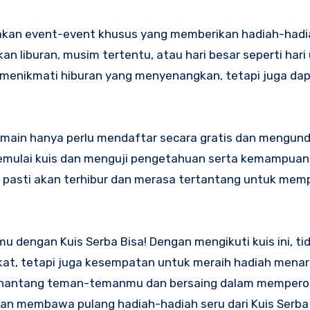
adakan event-event khusus yang memberikan hadiah-had
n liburan, musim tertentu, atau hari besar seperti hari
t menikmati hiburan yang menyenangkan, tetapi juga da
pemain hanya perlu mendaftar secara gratis dan mengund
 memulai kuis dan menguji pengetahuan serta kemampuan
in pasti akan terhibur dan merasa tertantang untuk memp
u dengan Kuis Serba Bisa! Dengan mengikuti kuis ini, ti
, tetapi juga kesempatan untuk meraih hadiah menar
menantang teman-temanmu dan bersaing dalam memperole
dan membawa pulang hadiah-hadiah seru dari Kuis Serba 