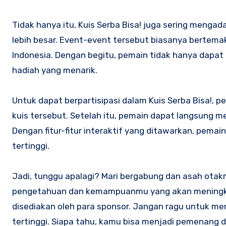
Tidak hanya itu, Kuis Serba Bisa! juga sering meng
lebih besar. Event-event tersebut biasanya bertemaka
Indonesia. Dengan begitu, pemain tidak hanya dapa
hadiah yang menarik.
Untuk dapat berpartisipasi dalam Kuis Serba Bisa!, 
kuis tersebut. Setelah itu, pemain dapat langsung
Dengan fitur-fitur interaktif yang ditawarkan, pema
tertinggi.
Jadi, tunggu apalagi? Mari bergabung dan asah otakm
pengetahuan dan kemampuanmu yang akan meningkat
disediakan oleh para sponsor. Jangan ragu untuk 
tertinggi. Siapa tahu, kamu bisa menjadi pemenang 