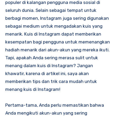
populer di kalangan pengguna media sosial di
seluruh dunia. Selain sebagai tempat untuk
berbagi momen, Instagram juga sering digunakan
sebagai medium untuk mengadakan kuis yang
menarik. Kuis di Instagram dapat memberikan
kesempatan bagi pengguna untuk memenangkan
hadiah menarik dari akun-akun yang mereka ikuti.
Tapi, apakah Anda sering merasa sulit untuk
menang dalam kuis di Instagram? Jangan
khawatir, karena di artikel ini, saya akan
memberikan tips dan trik cara mudah untuk
menang kuis di Instagram!
Pertama-tama, Anda perlu memastikan bahwa
Anda mengikuti akun-akun yang sering