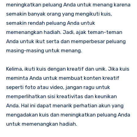
meningkatkan peluang Anda untuk menang karena
semakin banyak orang yang mengikuti kuis,
semakin rendah peluang Anda untuk
memenangkan hadiah. Jadi, ajak teman-teman
Anda untuk ikut serta dan memperbesar peluang
masing-masing untuk menang.
Kelima, ikuti kuis dengan kreatif dan unik. Jika kuis
meminta Anda untuk membuat konten kreatif
seperti foto atau video, jangan ragu untuk
memperlihatkan sisi kreativitas dan keunikan
Anda. Hal ini dapat menarik perhatian akun yang
mengadakan kuis dan meningkatkan peluang Anda
untuk memenangkan hadiah.