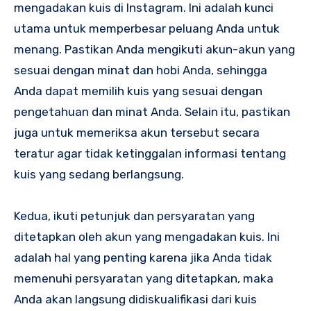
mengadakan kuis di Instagram. Ini adalah kunci
utama untuk memperbesar peluang Anda untuk
menang. Pastikan Anda mengikuti akun-akun yang
sesuai dengan minat dan hobi Anda, sehingga
Anda dapat memilih kuis yang sesuai dengan
pengetahuan dan minat Anda. Selain itu, pastikan
juga untuk memeriksa akun tersebut secara
teratur agar tidak ketinggalan informasi tentang
kuis yang sedang berlangsung.
Kedua, ikuti petunjuk dan persyaratan yang
ditetapkan oleh akun yang mengadakan kuis. Ini
adalah hal yang penting karena jika Anda tidak
memenuhi persyaratan yang ditetapkan, maka
Anda akan langsung didiskualifikasi dari kuis