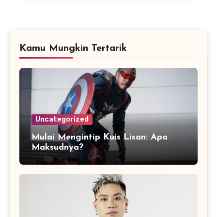
Kamu Mungkin Tertarik
Uncategorized
Mulai Mengintip Kuis Lisan: Apa
Maksudnya?