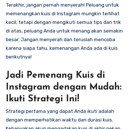
Terakhir, jangan pernah menyerah! Peluang untuk
memenangkan kuis di Instagram mungkin terlihat
kecil, tetapi dengan mengikuti semua tips dan trik
di atas, peluang Anda untuk menang akan semakin
besar. Jangan menyerah dan teruslah mencoba
karena siapa tahu, kemenangan Anda ada di kuis
berikutnya!
Jadi Pemenang Kuis di
Instagram dengan Mudah:
Ikuti Strategi Ini!
Strategi pertama yang dapat Anda ikuti adalah
dengan memperhatikan waktu dan durasi kuis.
Kebanyakan akun mengadakan kuis di akhir pekan