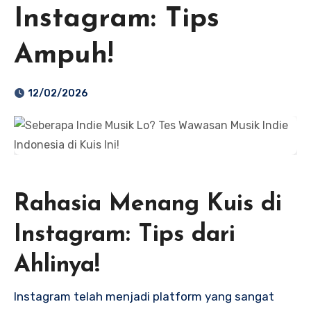
Instagram: Tips
Ampuh!
12/02/2026
Rahasia Menang Kuis di
Instagram: Tips dari
Ahlinya!
Instagram telah menjadi platform yang sangat