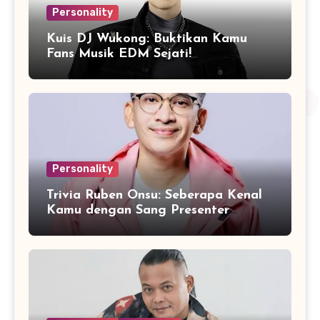
Personality
Kuis DJ Wukong: Buktikan Kamu
Fans Musik EDM Sejati!
Personality
Trivia Ruben Onsu: Seberapa Kenal
Kamu dengan Sang Presenter
Serbabisa?