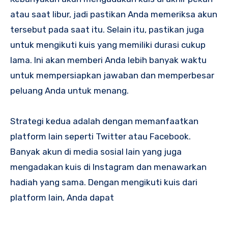
atau saat libur, jadi pastikan Anda memeriksa akun
tersebut pada saat itu. Selain itu, pastikan juga
untuk mengikuti kuis yang memiliki durasi cukup
lama. Ini akan memberi Anda lebih banyak waktu
untuk mempersiapkan jawaban dan memperbesar
peluang Anda untuk menang.
Strategi kedua adalah dengan memanfaatkan
platform lain seperti Twitter atau Facebook.
Banyak akun di media sosial lain yang juga
mengadakan kuis di Instagram dan menawarkan
hadiah yang sama. Dengan mengikuti kuis dari
platform lain, Anda dapat