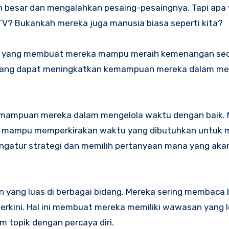
V? Bukankah mereka juga manusia biasa seperti kita?
endiri yang membuat mereka mampu meraih kemenangan se
us yang dapat meningkatkan kemampuan mereka dalam m
 kemampuan mereka dalam mengelola waktu dengan baik.
uga mampu memperkirakan waktu yang dibutuhkan untuk
ngatur strategi dan memilih pertanyaan mana yang aka
uan yang luas di berbagai bidang. Mereka sering membaca 
erkini. Hal ini membuat mereka memiliki wawasan yang l
 topik dengan percaya diri.