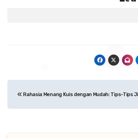
Navigasi
Rahasia Menang Kuis dengan Mudah: Tips-Tips Ji
pos