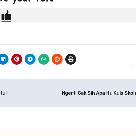
tu!
Ngerti Gak Sih Apa Itu Kuis Sko