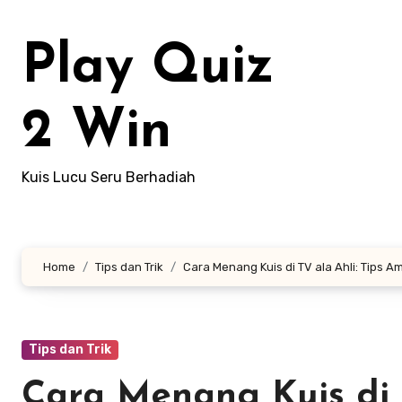
Lewati
ke
Play Quiz
konten
2 Win
Kuis Lucu Seru Berhadiah
Home
Tips dan Trik
Cara Menang Kuis di TV ala Ahli: Tips A
Tips dan Trik
Cara Menang Kuis di 