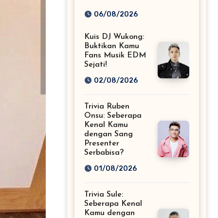
Maksudnya?
06/08/2026
Kuis DJ Wukong:
Buktikan Kamu
Fans Musik EDM
Sejati!
02/08/2026
Trivia Ruben
Onsu: Seberapa
Kenal Kamu
dengan Sang
Presenter
Serbabisa?
01/08/2026
Trivia Sule:
Seberapa Kenal
Kamu dengan