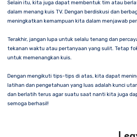
Selain itu, kita juga dapat membentuk tim atau b
dalam menang kuis TV. Dengan berdiskusi dan berbag
meningkatkan kemampuan kita dalam menjawab pert
Terakhir, jangan lupa untuk selalu tenang dan percay
tekanan waktu atau pertanyaan yang sulit. Tetap f
untuk memenangkan kuis.
Dengan mengikuti tips-tips di atas, kita dapat meni
latihan dan pengetahuan yang luas adalah kunci ut
dan berlatih terus agar suatu saat nanti kita juga d
semoga berhasil!
Lea