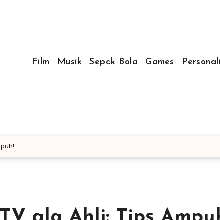
Film
Musik
Sepak Bola
Games
Personal
mpuh!
TV ala Ahli: Tips Ampu