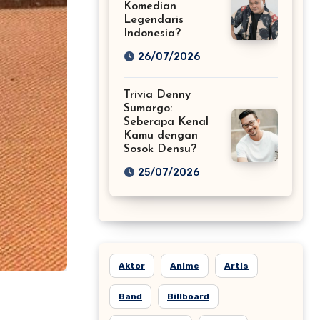
Komedian
Legendaris
Indonesia?
26/07/2026
Trivia Denny
Sumargo:
Seberapa Kenal
Kamu dengan
Sosok Densu?
25/07/2026
Aktor
Anime
Artis
Band
Billboard