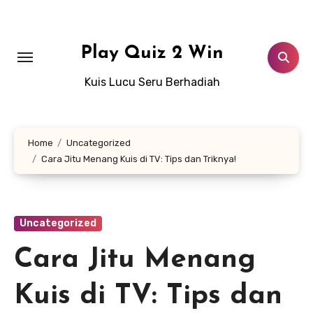
Lewati
ke
konten
Play Quiz 2 Win
Kuis Lucu Seru Berhadiah
Home
Uncategorized
Cara Jitu Menang Kuis di TV: Tips dan Triknya!
Uncategorized
Cara Jitu Menang
Kuis di TV: Tips dan