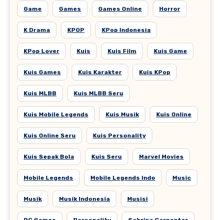
Game
Games
Games Online
Horror
K Drama
KPOP
KPop Indonesia
KPop Lover
Kuis
Kuis Film
Kuis Game
Kuis Games
Kuis Karakter
Kuis KPop
Kuis MLBB
Kuis MLBB Seru
Kuis Mobile Legends
Kuis Musik
Kuis Online
Kuis Online Seru
Kuis Personality
Kuis Sepak Bola
Kuis Seru
Marvel Movies
Mobile Legends
Mobile Legends Indo
Music
Musik
Musik Indonesia
Musisi