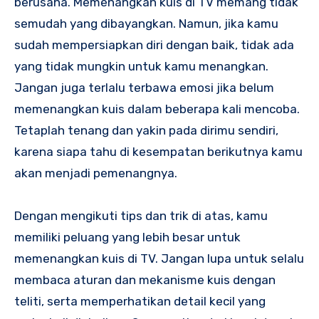
berusaha. Memenangkan kuis di TV memang tidak
semudah yang dibayangkan. Namun, jika kamu
sudah mempersiapkan diri dengan baik, tidak ada
yang tidak mungkin untuk kamu menangkan.
Jangan juga terlalu terbawa emosi jika belum
memenangkan kuis dalam beberapa kali mencoba.
Tetaplah tenang dan yakin pada dirimu sendiri,
karena siapa tahu di kesempatan berikutnya kamu
akan menjadi pemenangnya.
Dengan mengikuti tips dan trik di atas, kamu
memiliki peluang yang lebih besar untuk
memenangkan kuis di TV. Jangan lupa untuk selalu
membaca aturan dan mekanisme kuis dengan
teliti, serta memperhatikan detail kecil yang