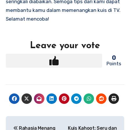
seringkali diabaikan. Semoga tips dari kami dapat
membantu kamu dalam memenangkan kuis di TV.
Selamat mencoba!
Leave your vote
0
Points
Navigasi
Rahasia Menang
Kuis Kahoot: Seru dan