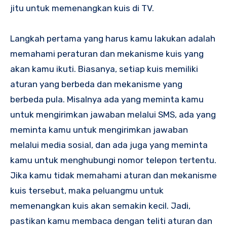
jitu untuk memenangkan kuis di TV.
Langkah pertama yang harus kamu lakukan adalah
memahami peraturan dan mekanisme kuis yang
akan kamu ikuti. Biasanya, setiap kuis memiliki
aturan yang berbeda dan mekanisme yang
berbeda pula. Misalnya ada yang meminta kamu
untuk mengirimkan jawaban melalui SMS, ada yang
meminta kamu untuk mengirimkan jawaban
melalui media sosial, dan ada juga yang meminta
kamu untuk menghubungi nomor telepon tertentu.
Jika kamu tidak memahami aturan dan mekanisme
kuis tersebut, maka peluangmu untuk
memenangkan kuis akan semakin kecil. Jadi,
pastikan kamu membaca dengan teliti aturan dan