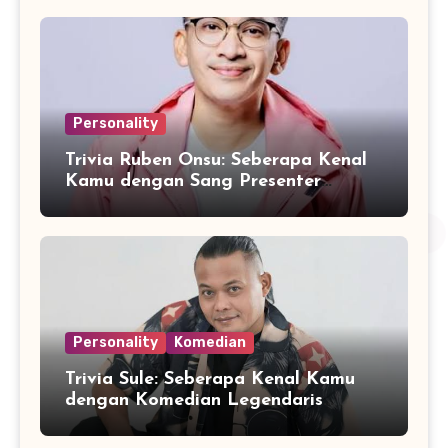
Personality
Trivia Ruben Onsu: Seberapa Kenal
Kamu dengan Sang Presenter
Serbabisa?
Personality
Komedian
Trivia Sule: Seberapa Kenal Kamu
dengan Komedian Legendaris
Indonesia?