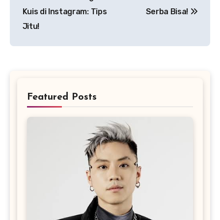
pos
Kuis di Instagram: Tips
Serba Bisa!
Jitu!
Featured Posts