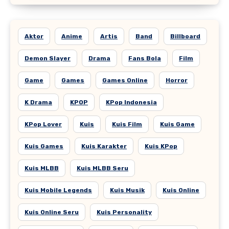
Aktor
Anime
Artis
Band
Billboard
Demon Slayer
Drama
Fans Bola
Film
Game
Games
Games Online
Horror
K Drama
KPOP
KPop Indonesia
KPop Lover
Kuis
Kuis Film
Kuis Game
Kuis Games
Kuis Karakter
Kuis KPop
Kuis MLBB
Kuis MLBB Seru
Kuis Mobile Legends
Kuis Musik
Kuis Online
Kuis Online Seru
Kuis Personality