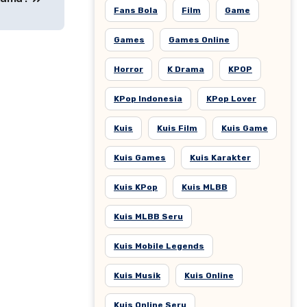
Fans Bola
Film
Game
Games
Games Online
Horror
K Drama
KPOP
KPop Indonesia
KPop Lover
Kuis
Kuis Film
Kuis Game
Kuis Games
Kuis Karakter
Kuis KPop
Kuis MLBB
Kuis MLBB Seru
Kuis Mobile Legends
Kuis Musik
Kuis Online
Kuis Online Seru