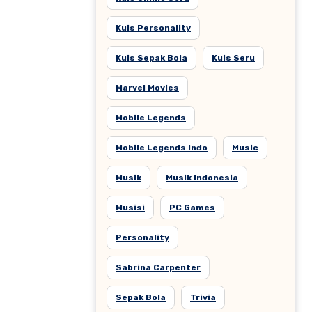
Kuis Personality
Kuis Sepak Bola
Kuis Seru
Marvel Movies
Mobile Legends
Mobile Legends Indo
Music
Musik
Musik Indonesia
Musisi
PC Games
Personality
Sabrina Carpenter
Sepak Bola
Trivia