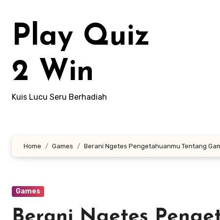
Lewati
ke
Play Quiz
konten
2 Win
Kuis Lucu Seru Berhadiah
Home
Games
Berani Ngetes Pengetahuanmu Tentang Gam
Games
Berani Ngetes Peng