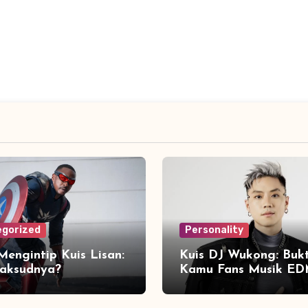
gorized
Personality
Mengintip Kuis Lisan:
Kuis DJ Wukong: Buk
aksudnya?
Kamu Fans Musik E
Sejati!