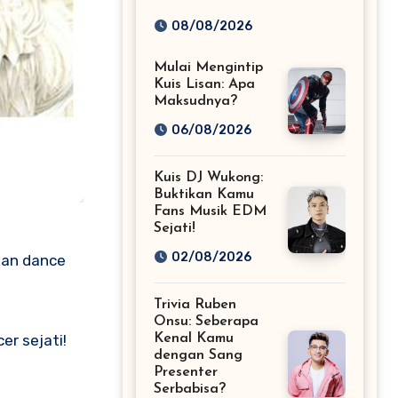
Tebak-Tebakan:
08/08/2026
Tips Ampuh!
Mulai Mengintip
Kuis Lisan: Apa
Maksudnya?
06/08/2026
Kuis DJ Wukong:
Buktikan Kamu
Fans Musik EDM
Sejati!
02/08/2026
kan dance
Trivia Ruben
Onsu: Seberapa
Kenal Kamu
er sejati!
dengan Sang
Presenter
Serbabisa?