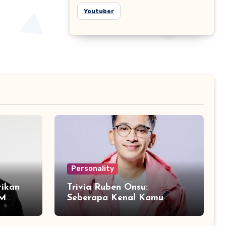
Youtuber
Personality
tikan
Trivia Ruben Onsu:
DM
Seberapa Kenal Kamu
dengan Sang Presenter
Serbabisa?