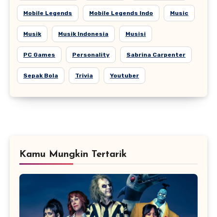
Mobile Legends
Mobile Legends Indo
Music
Musik
Musik Indonesia
Musisi
PC Games
Personality
Sabrina Carpenter
Sepak Bola
Trivia
Youtuber
Kamu Mungkin Tertarik