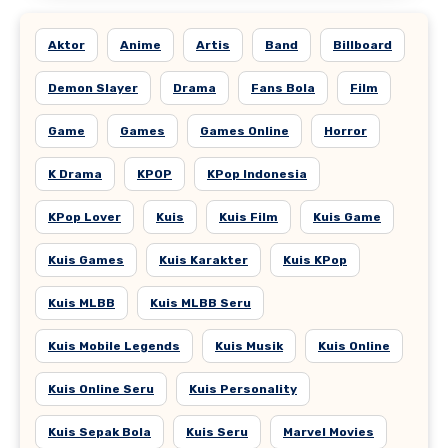
Aktor
Anime
Artis
Band
Billboard
Demon Slayer
Drama
Fans Bola
Film
Game
Games
Games Online
Horror
K Drama
KPOP
KPop Indonesia
KPop Lover
Kuis
Kuis Film
Kuis Game
Kuis Games
Kuis Karakter
Kuis KPop
Kuis MLBB
Kuis MLBB Seru
Kuis Mobile Legends
Kuis Musik
Kuis Online
Kuis Online Seru
Kuis Personality
Kuis Sepak Bola
Kuis Seru
Marvel Movies