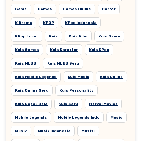
Game
Games
Games Online
Horror
K Drama
KPOP
KPop Indonesia
KPop Lover
Kuis
Kuis Film
Kuis Game
Kuis Games
Kuis Karakter
Kuis KPop
Kuis MLBB
Kuis MLBB Seru
Kuis Mobile Legends
Kuis Musik
Kuis Online
Kuis Online Seru
Kuis Personality
Kuis Sepak Bola
Kuis Seru
Marvel Movies
Mobile Legends
Mobile Legends Indo
Music
Musik
Musik Indonesia
Musisi