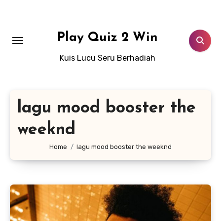
Lewati
ke
konten
Play Quiz 2 Win
Kuis Lucu Seru Berhadiah
lagu mood booster the
weeknd
Home
lagu mood booster the weeknd