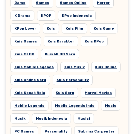
Game
Games
Games Online
Horror
K Drama
KPOP
KPop Indonesia
KPop Lover
Kuis
Kuis Film
Kuis Game
Kuis Games
Kuis Karakter
Kuis KPop
Kuis MLBB
Kuis MLBB Seru
Kuis Mobile Legends
Kuis Musik
Kuis Online
Kuis Online Seru
Kuis Personality
Kuis Sepak Bola
Kuis Seru
Marvel Movies
Mobile Legends
Mobile Legends Indo
Music
Musik
Musik Indonesia
Musisi
PC Games
Personality
Sabrina Carpenter