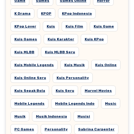
Game
Games
Games Online
Horror
K Drama
KPOP
KPop Indonesia
KPop Lover
Kuis
Kuis Film
Kuis Game
Kuis Games
Kuis Karakter
Kuis KPop
Kuis MLBB
Kuis MLBB Seru
Kuis Mobile Legends
Kuis Musik
Kuis Online
Kuis Online Seru
Kuis Personality
Kuis Sepak Bola
Kuis Seru
Marvel Movies
Mobile Legends
Mobile Legends Indo
Music
Musik
Musik Indonesia
Musisi
PC Games
Personality
Sabrina Carpenter