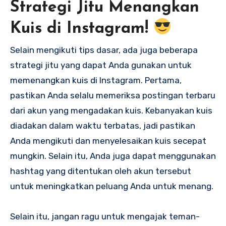
Strategi Jitu Menangkan
Kuis di Instagram!
Selain mengikuti tips dasar, ada juga beberapa
strategi jitu yang dapat Anda gunakan untuk
memenangkan kuis di Instagram. Pertama,
pastikan Anda selalu memeriksa postingan terbaru
dari akun yang mengadakan kuis. Kebanyakan kuis
diadakan dalam waktu terbatas, jadi pastikan
Anda mengikuti dan menyelesaikan kuis secepat
mungkin. Selain itu, Anda juga dapat menggunakan
hashtag yang ditentukan oleh akun tersebut
untuk meningkatkan peluang Anda untuk menang.
Selain itu, jangan ragu untuk mengajak teman-