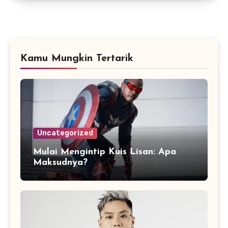
Kamu Mungkin Tertarik
Uncategorized
Mulai Mengintip Kuis Lisan: Apa
Maksudnya?