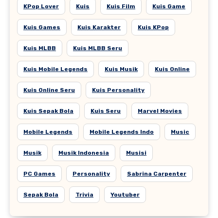
KPop Lover
Kuis
Kuis Film
Kuis Game
Kuis Games
Kuis Karakter
Kuis KPop
Kuis MLBB
Kuis MLBB Seru
Kuis Mobile Legends
Kuis Musik
Kuis Online
Kuis Online Seru
Kuis Personality
Kuis Sepak Bola
Kuis Seru
Marvel Movies
Mobile Legends
Mobile Legends Indo
Music
Musik
Musik Indonesia
Musisi
PC Games
Personality
Sabrina Carpenter
Sepak Bola
Trivia
Youtuber