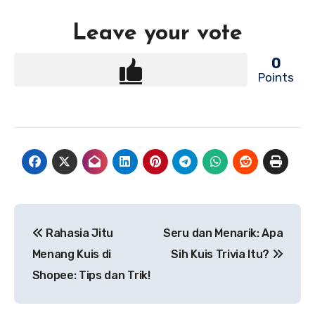
Leave your vote
0
Points
Navigasi
Rahasia Jitu
Seru dan Menarik: Apa
pos
Menang Kuis di
Sih Kuis Trivia Itu?
Shopee: Tips dan Trik!