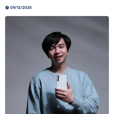
09/12/2025