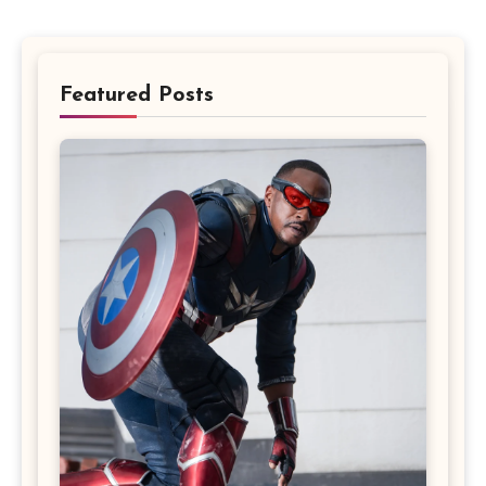
Featured Posts